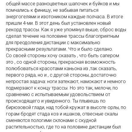
общей массе разноцветных шапочек и буйков и мы
помчались к финишу, не забывая питаться
энергогелями и изотоником каждые полчаса. В итоге
пришли 4-ми. В этот день был установлен новый
рекорд трассы. Как я уже упомянул выше, сброс воды
сделал течение на половине трассы благоприятным
для преодоления дистанции с максимально
прекрасными результатами. Что и было сделано.
Со своей стороны хочу сказать , что быть сапером
это , со одной стороны, прекрасная возможность
полюбоваться красотами каньона из ,так сказать,
первого ряда, но и , с другой стороны, достаточно
непростая задача: ноги затекают, намокают и немного
подмерзают к концу трассы. Но это так, мелочи, по
сравнению с испытываемым удовольствием от
происходящего и увиденного. Ты плывешь по
бирюзовой глади, над тобой кружат в высоте орлы, по
горам бродят стада коз и ишаков, отвесные скалы
сменяются пологими склонами с скудной
растительностью, где то на половине дистанции был