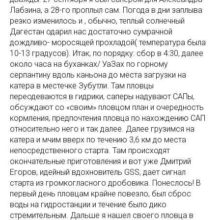
Лабзина, а 28-го проплыл сам. Погода в дни заплыва
резко изменилось и , обычно, теплый солнечный
Дагестан одарил нас достаточно сумрачной
дождливо- моросящей прохладой( температура была
10-13 градусов). Итак, по порядку: сбор в 4:30, далее
около часа на буханках/ УаЗах по горному
серпантину вдоль каньона до места загрузки на
катера в местечке Зубутли. Там пловцы
переодеваются в гидрики, саперы надувают САПы,
обсуждают со «своим» пловцом план и очередность
кормления, предпочтения пловца по нахождению САП
относительно него и так далее. Далее грузимся на
катера и мчим вверх по течению 3,6 км до места
непосредственного старта. Там происходят
окончательные приготовления и вот уже Дмитрий
Егоров, идейный вдохновитель GSS, дает сигнал
старта из громкогласного дробовика. Понеслось! В
первый день пловцам крайне повезло, был сброс
воды на гидростанции и течение было дико
стремительным. Дальше я нашел своего пловца в