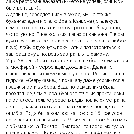
даже ресторан( заказать ничего не успели, слишком
быстро плыли)….
А дальше, переодевшись в сухое, мы на тех же
буханках едем к отелю Врата Каньона ( отвлекусь
немного от заплыва, и скажу про отель- бюджетно,
чисто, уютно. В нескольких шагах от каньона. Рядом
куча вкусных кафешек и ресторанов с едой на любой
вкус), дабы отдохнуть, покушать и подготовиться к
завтрашнему дню, ведь завтра плыть самому.
Утро 28 сентября нас встретило еще более сумрачной
атмосферой и моросящим дождиком. Далее по
вышеописанной схеме к месту старта. Решив плыть в
гидрике- «безрукавке», я поначалу даже усомнился в
правильности выбора. Вода по ощущениям была
прохладнее, чем вчера, бурного течения практически
не осталось, только уровень воды поднялся метра на
два. Но, зайдя в воду и пролив гидрик, я понял, что не
ошибся. Вода была комфортная, около 16 градусов,
если верить данным часов. Моим саппортом была моя
любимая жена. Так что… Выстрел , три зеленых гудка
вверх и вперед! Потихонечку я вышел на 4 позицию,