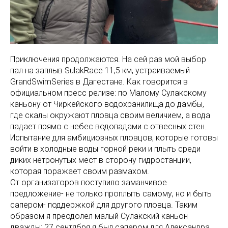
Приключения продолжаются. На сей раз мой выбор
пал на заплыв SulakRace 11,5 км, устраиваемый
GrandSwimSeries в Дагестане. Как говорится в
официальном пресс релизе: по Малому Сулакскому
каньону от Чиркейского водохранилища до дамбы,
где скалы окружают пловца своим величием, а вода
падает прямо с небес водопадами с отвесных стен.
Испытание для амбициозных пловцов, которые готовы
войти в холодные воды горной реки и плыть среди
диких нетронутых мест в сторону гидростанции,
которая поражает своим размахом.
От организаторов поступило заманчивое
предложение- не только проплыть самому, но и быть
сапером- поддержкой для другого пловца. Таким
образом я преодолел малый Сулакский каньон
дважды: 27 сентября я был сапером для Александра