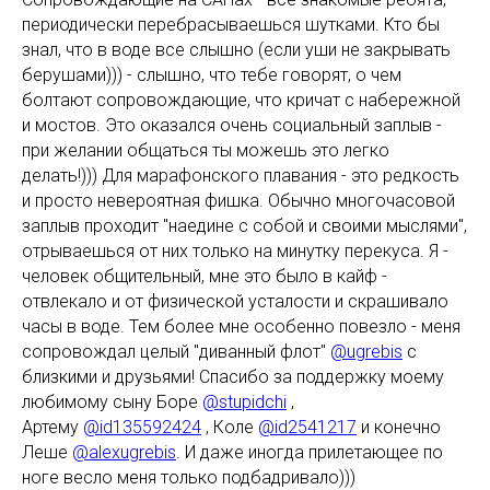
периодически перебрасываешься шутками. Кто бы
знал, что в воде все слышно (если уши не закрывать
берушами))) - слышно, что тебе говорят, о чем
болтают сопровождающие, что кричат с набережной
и мостов. Это оказался очень социальный заплыв -
при желании общаться ты можешь это легко
делать!))) Для марафонского плавания - это редкость
и просто невероятная фишка. Обычно многочасовой
заплыв проходит "наедине с собой и своими мыслями",
отрываешься от них только на минутку перекуса. Я -
человек общительный, мне это было в кайф -
отвлекало и от физической усталости и скрашивало
часы в воде. Тем более мне особенно повезло - меня
сопровождал целый "диванный флот"
@ugrebis
с
близкими и друзьями! Спасибо за поддержку моему
любимому сыну Боре
@stupidchi
,
Артему
@id135592424
, Коле
@id2541217
и конечно
Леше
@alexugrebis
. И даже иногда прилетающее по
ноге весло меня только подбадривало)))