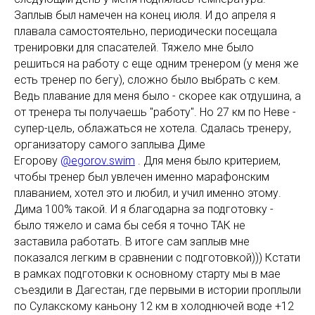
Заплыв был намечен на конец июля. И до апреля я
плавала самостоятельно, периодически посещала
тренировки для спасателей. Тяжело мне было
решиться на работу с еще одним тренером (у меня же
есть тренер по бегу), сложно было выбрать с кем.
Ведь плавание для меня было - скорее как отдушина, а
от тренера ты получаешь "работу". Но 27 км по Неве -
супер-цель, облажаться не хотела. Сдалась тренеру,
организатору самого заплыва Диме
Егорову
@egorov.swim
. Для меня было критерием,
чтобы тренер был увлечен именно марафонским
плаванием, хотел это и любил, и учил именно этому.
Дима 100% такой. И я благодарна за подготовку -
было тяжело и сама бы себя я точно ТАК не
заставила работать. В итоге сам заплыв мне
показался легким в сравнении с подготовкой))) Кстати
в рамках подготовки к основному старту мы в мае
съездили в Дагестан, где первыми в истории проплыли
по Сулакскому каньону 12 км в холоднючей воде +12