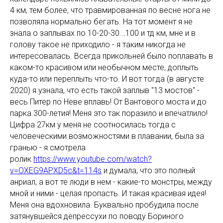
4 км, тем более, что травмированная по весне нога не
позволяла нормально бегать. На тот момент я не
знала о заплывах по 10-20-30...100 и тд км, мне и в
голову такое не приходило - я таким никогда не
интересовалась. Всегда прикольней было поплавать в
каком-то красивом или необычном месте, доплыть
куда-то или переплыть что-то. И вот тогда (в августе
2020) я узнала, что есть такой заплыв "13 мостов" -
весь Питер по Неве вплавь! От Вантового моста и до
парка 300-летия! Меня это так поразило и впечатлило!
Цифра 27км у меня не соотносилась тогда с
человеческими возможностями в плавании, была за
гранью - я смотрела
ролик
https://www.youtube.com/watch?
v=OXEG9APXD5c&t=114s
и думала, что это полный
анриал, а вот те люди в нем - какие-то монстры, между
мной и ними - целая пропасть. И такая красивая идея!
Меня она вдохновила. Буквально пробудила после
затянувшейся депрессухи по поводу Бориного