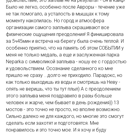
удовольствие, это заплыв не на результат - он в кайф!
Было не легко, особенно после Авроры - течение уже
не так помогало, а усталость в мышцах к тому
моменту накопилась. Но город и атмосфера
организации самого заплыва скрашивают все
физические ощущения преодоления! Я финишировала
за 5ч45мин и встреча на берегу была очень теплой. И
особенно приятно, что на память об этом СОБЫТИИ у
меня не только медаль, а еще и заслуженная парка
Neparka с символикой заплыва - ношу ее с гордостью
и удовольствием. Осознание сделанного ко мне
пришло не сразу ...долго не приходило. Парадокс, но
как только выходишь из воды и смотришь на Неву -
опять не веришь, что ты тут плыл) А с преодолением
этого заплыва меня поздравило в разы больше
человек и жарче, чем бывает в день рождения)) 13
мостов - это точно не просто, но вполне возможно.
Сильно далеко не для каждого, но многие это смогут
сделать если захотят и подготовятся. Мне
понравилось и это точно мое. И я хочу и буду