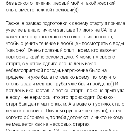
без всякого течения...первый мой и такой жесткий
опыт, вместо нежной прелюдии)))
Также, в рамках подготовки к своему старту я приняла
участие в аналогичном заплыве 17 июля на САПе в
качестве сопровождающего одного из пловцов,
чтобы оценить течение и вообще - посмотреть с воды
"как оно". Очень полезный опыт - всем, кто захочет
повторить крайне рекомендую. К моменту своего
старта, с учетом сдвига его на день из-за
неблагоприятной погоды, напряжение было на
пределе - я уже была готова ко всему, потому что
огонь, вода и медные трубы уже были пройдены)) И
вот день икс настал. И вот он старт... пока не прыгнула
в воду - не верилось, что это происходит. Однако -
старт был дан и мы поплыли. А в воде отпустило, стало
легко и спокойно. Плывем группой - не скучно), то ты
кого-то обгоняешь, то тебя догоняют. И никто никому
не мешается как на массовых стартах.
Сопровождающие на САПах - все знакомые ребята,