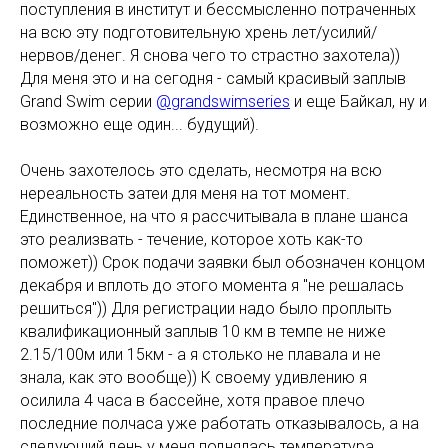
поступления в институт и бессмысленно потраченных
на всю эту подготовительную хрень лет/усилий/
нервов/денег. Я снова чего то страстно захотела))
Для меня это и на сегодня - самый красивый заплыв
Grand Swim серии
@grandswimseries
и еще Байкал, ну и
возможно еще один... будущий).
Очень захотелось это сделать, несмотря на всю
нереальность затеи для меня на тот момент.
Единственное, на что я рассчитывала в плане шанса
это реализвать - течение, которое хоть как-то
поможет)) Срок подачи заявки был обозначен концом
декабря и вплоть до этого момента я "не решалась
решиться")) Для регистрации надо было проплыть
квалификационный заплыв 10 км в темпе не ниже
2.15/100м или 15км - а я столько не плавала и не
знала, как это вообще)) К своему удивлению я
осилила 4 часа в бассейне, хотя правое плечо
последние полчаса уже работать отказывалось, а на
следующий день у меня поднялась температура.