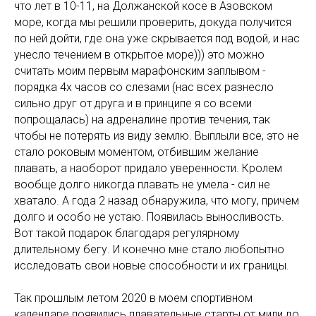
что лет в 10-11, на Должанской косе в Азовском
море, когда мы решили проверить, докуда получится
по ней дойти, где она уже скрывается под водой, и нас
унесло течением в открытое море))) это можно
считать моим первым марафонским заплывом -
порядка 4х часов со слезами (нас всех разнесло
сильно друг от друга и в принципе я со всеми
попрощалась) на адреналине против течения, так
чтобы не потерять из виду землю. Выплыли все, это не
стало роковым моментом, отбившим желание
плавать, а наоборот придало уверенности. Кролем
вообще долго никогда плавать не умела - сил не
хватало. А года 2 назад обнаружила, что могу, причем
долго и особо не устаю. Появилась выносливость.
Вот такой подарок благодаря регулярному
длительному бегу. И конечно мне стало любопытно
исследовать свои новые способности и их границы.
Так прошлым летом 2020 в моем спортивном
календаре появились плавательные старты от мили до