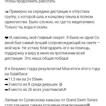
чтобы продолжить работать
🚤 Примерно на середине дистанции я отпустила
группу, с которой шла, и концовку плыла в полном
одиночестве. Было сложно, но где-то медитативно.
Только ты, вода и скалы.
❤️ И, наконец, мой главный секрет. Я была не одна! Со
мной был самый лучший сопровождающий на свете —
мой муж. Не устану благодарить его за помощь,
поддержку и веру в меня на протяжении всей
дистанции. Это наша общая победа!
И я безумно горда результатом! Мои итоги этого года
на SulakRace:
➡️11,5 км за 2ч 55мин
➡️3 место из 8 среди девушек 🥉
➡️8 место из 26 всех участников!🎉
Заплыв по Сулакскому каньону от Grand Swim Series
стал для меня самым красивым приключением🌸