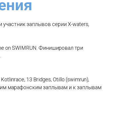
ения
 участник заплывов серии X-waters,
me on SWIMRUN. Финишировал три
.
linrace, 13 Bridges, Otillo (swimrun),
угим марафонским заплывам и к заплывам