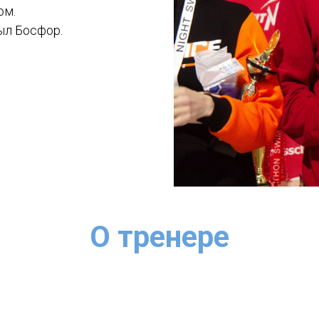
ом.
ыл Босфор.
О тренере