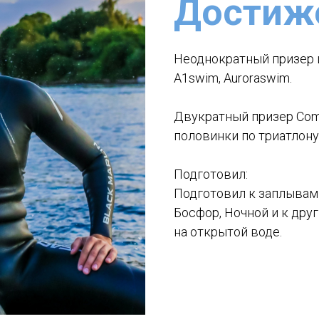
Достиж
Неоднократный призер и
А1swim, Auroraswim.
Двукратный призер Co
половинки по триатлону
Подготовил:
Подготовил к заплывам Kot
Босфор, Ночной и к др
на открытой воде.