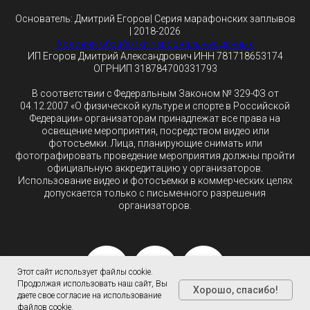
Основатель: Дмитрий Егоров| Серия марафонских заплывов
| 2018-2026
Условия обработки персональных данных
ИП Егоров Дмитрий Александрович ИНН 781718653174
ОГРНИП 318784700331793
В соответствии с Федеральным Законом № 329-ФЗ от
04.12.2007 «О физической культуре и спорте в Российской
Федерации» организаторам принадлежат все права на
освещение мероприятия, посредством видео или
фотосъемки. Лица, планирующие снимать или
фотографировать проведение мероприятия должны пройти
официальную аккредитацию у организаторов.
Использование видео и фотосъемки в коммерческих целях
допускается только с письменного разрешения
организаторов.
Этот сайт использует файлы cookie.
Продолжая использовать наш сайт, Вы
Хорошо, спасибо!
даете свое согласие на использование
файлов cookie.