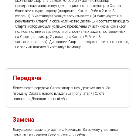
окончание Старта, в рамках которого Участник/Команда
преодолевает заявленную дистанцию соответствующего Старта
более чем в одну сторону (например, Котлин Рейс в 2 или 3
стороны). Участнику/Команде засчитывается (и фиксируется в
результатах Старта) любое количество дистанций соответствующего
Старта, которые были успешно преодолены Участником/Командой
полностью, вне зависимости от спортивных задач, поставленных
на Старт (например, 2 дистанции Котлин Рейс из 3
запланированных). Дистанции Старта, преодоленные не полностью,
не засчитываются Участнику/ Команде.
Передача
Допускается передача Слота владельцем другому лицу. За
передачу Слота с нового владельца (получателя) Слота
взимается Дополнительный сбор.
Замена
Допускается замена участника Команды. За замену участника
Команды взимается Дополнительный сбор.