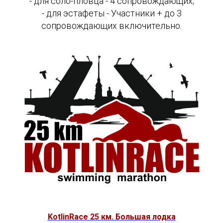
- для соло-пловца - 4 сопровождающих;
- для эстафеты - Участники + до 3
сопровождающих включительно.
KotlinRace 25 км. Большая лодка